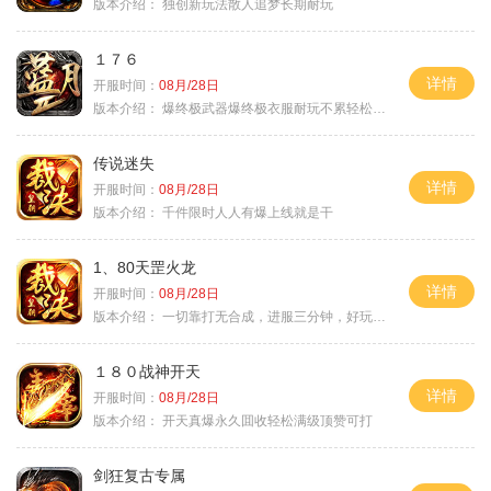
版本介绍：
独创新玩法散人追梦长期耐玩
１７６
详情
开服时间：
08月/28日
版本介绍：
爆终极武器爆终极衣服耐玩不累轻松满级
传说迷失
详情
开服时间：
08月/28日
版本介绍：
千件限时人人有爆上线就是干
1、80天罡火龙
详情
开服时间：
08月/28日
版本介绍：
一切靠打无合成，进服三分钟，好玩一整年。
１８０战神开天
详情
开服时间：
08月/28日
版本介绍：
开天真爆永久囬收轻松满级顶赞可打
剑狂复古专属