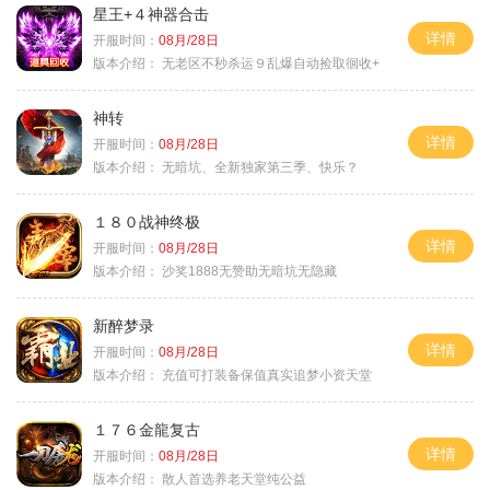
星王+４神器合击
详情
开服时间：
08月/28日
版本介绍：
无老区不秒杀运９乱爆自动捡取徊收+
神转
详情
开服时间：
08月/28日
版本介绍：
无暗坑、全新独家第三季、快乐？
１８０战神终极
详情
开服时间：
08月/28日
版本介绍：
沙奖1888无赞助无暗坑无隐藏
新醉梦录
详情
开服时间：
08月/28日
版本介绍：
充值可打装备保值真实追梦小资天堂
１７６金龍复古
详情
开服时间：
08月/28日
版本介绍：
散人首选养老天堂纯公益