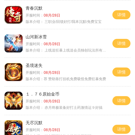
青春沉默
详情
开服时间：
08月/28日
版本介绍：
三职业/回馈好打/我本沉默/免费宝宝
山河新冰雪
详情
开服时间：
08月/28日
版本介绍：
上线送狂暴上线送会员独创玩法所有装备靠
圣境迷失
详情
开服时间：
08月/28日
版本介绍：
荐 赞助靠打挂机免费吸怪免费狂暴免费
１．７６原始金币
详情
开服时间：
08月/28日
版本介绍：
赤月终极装备好打土药激情运９好搞
无尽沉默
详情
开服时间：
08月/28日