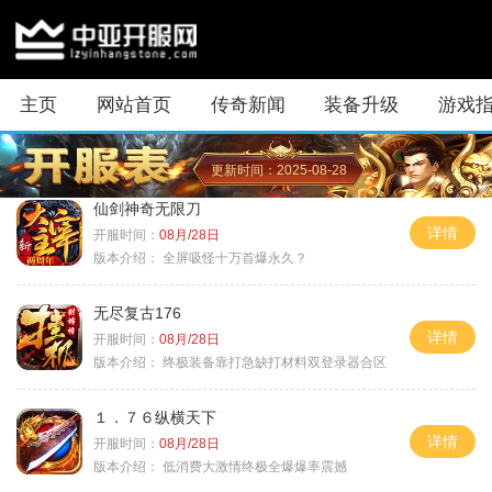
主页
网站首页
传奇新闻
装备升级
游戏
更新时间：2025-08-28
仙剑神奇无限刀
详情
开服时间：
08月/28日
版本介绍：
全屏吸怪十万首爆永久？
无尽复古176
详情
开服时间：
08月/28日
版本介绍：
终极装备靠打急缺打材料双登录器合区
１．７６纵横天下
详情
开服时间：
08月/28日
版本介绍：
低消费大激情终极全爆爆率震撼