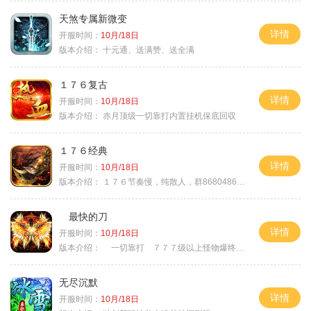
天煞专属新微变
详情
开服时间：
10月/18日
版本介绍：
十元通、送满赞、送全满
１７６复古
详情
开服时间：
10月/18日
版本介绍：
赤月顶级一切靠打内置挂机保底回収
１７６经典
详情
开服时间：
10月/18日
版本介绍：
１７６节奏慢，纯散人，群868048665
最快的刀
详情
开服时间：
10月/18日
版本介绍：
一切靠打 ７７７级以上怪物爆终极
无尽沉默
详情
开服时间：
10月/18日