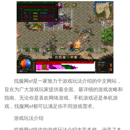
找服网sf是一家致力于游戏玩法介绍的中文网站，
旨在为广大游戏玩家提供最全面、最详细的游戏攻略和
指南。无论你是喜欢网络游戏、手机游戏还是单机游
戏，找服网sf都可以满足你不同游戏需求。
游戏玩法介绍
找服网sf提供的游戏玩法介绍丰富多样，涵盖了各