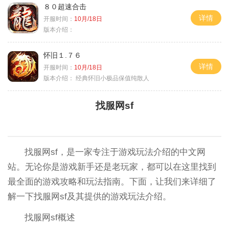
８０超速合击
详情
开服时间：
10月/18日
版本介绍：
怀旧１.７６
详情
开服时间：
10月/18日
版本介绍：
经典怀旧小极品保值纯散人
找服网sf
找服网sf，是一家专注于游戏玩法介绍的中文网
站。无论你是游戏新手还是老玩家，都可以在这里找到
最全面的游戏攻略和玩法指南。下面，让我们来详细了
解一下找服网sf及其提供的游戏玩法介绍。
找服网sf概述