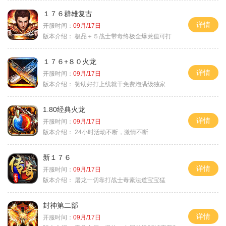
１７６群雄复古
详情
开服时间：
09月/17日
版本介绍：
极品＋５战士带毒终极全爆茺值可打
１７６+８０火龙
详情
开服时间：
09月/17日
版本介绍：
赞助好打上线就干免费泡满级独家
1.80经典火龙
详情
开服时间：
09月/17日
版本介绍：
24小时活动不断，激情不断
新１７６
详情
开服时间：
09月/17日
版本介绍：
屠龙一切靠打战士毒素法道宝宝猛
封神第二部
详情
开服时间：
09月/17日