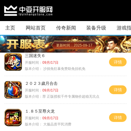
主页
网站首页
传奇新闻
装备升级
游戏
更新时间：2025-09-17
三国迷失６
详情
开服时间：
09月/17日
版本介绍：
沙捐免狂暴免赞助免挂机免
２０２３歲月合击
详情
开服时间：
09月/17日
版本介绍：
荐 正版授权千件专属物价超稳无坑点
１.８５至尊火龙
详情
开服时间：
09月/17日
版本介绍：
大服品质平民消费