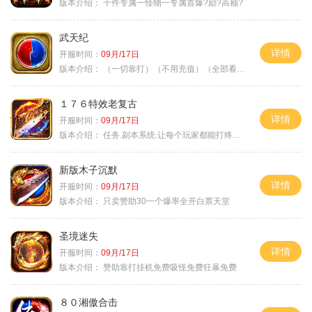
版本介绍：
千件专属一怪物一专属首爆?励?高额?
武天纪
详情
开服时间：
09月/17日
版本介绍：
（一切靠打）（不用充值）（全部看脸）
１７６特效老复古
详情
开服时间：
09月/17日
版本介绍：
任务.副本系统.让每个玩家都能打终极BOSS
新版木子沉默
详情
开服时间：
09月/17日
版本介绍：
只卖赞助30一个爆率全开白票天堂
圣境迷失
详情
开服时间：
09月/17日
版本介绍：
赞助靠打挂机免费吸怪免费狂暴免费
８０湘傲合击