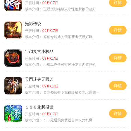
详情
开服时间：
09月/17日
版本介绍：
正规授权纯散人小怪追梦物价超好
光影传说
详情
开服时间：
09月/17日
版本介绍：
原创专属通关低消新出沉默好玩
1.70复古小极品
详情
开服时间：
09月/17日
版本介绍：
小极品充值可打纯净复古内置挂机
天門迷失无限刀
详情
开服时间：
09月/17日
版本介绍：
０充领顶赞０充得终极０充玩通关一
１８０龙腾盛世
详情
开服时间：
09月/17日
版本介绍：
１０元通关免费送首冲火龙乱爆