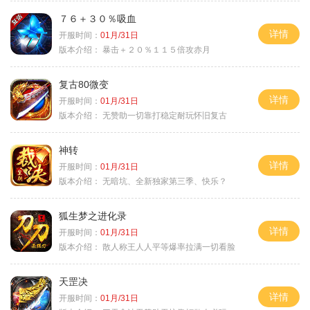
７６＋３０％吸血
详情
开服时间：
01月/31日
版本介绍：
暴击＋２０％１１５倍攻赤月
复古80微变
详情
开服时间：
01月/31日
版本介绍：
无赞助一切靠打稳定耐玩怀旧复古
神转
详情
开服时间：
01月/31日
版本介绍：
无暗坑、全新独家第三季、快乐？
狐生梦之进化录
详情
开服时间：
01月/31日
版本介绍：
散人称王人人平等爆率拉满一切看脸
天罡决
详情
开服时间：
01月/31日