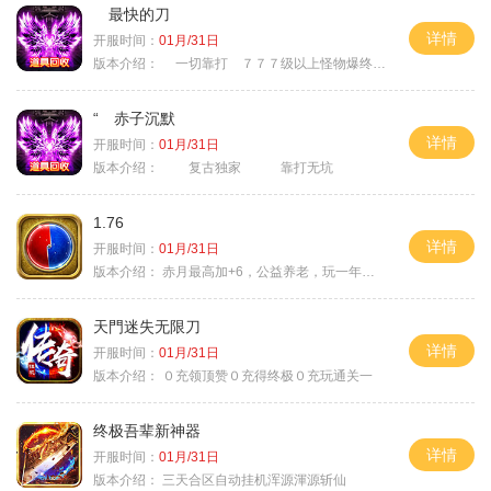
最快的刀
详情
开服时间：
01月/31日
版本介绍：
一切靠打 ７７７级以上怪物爆终极
“ 赤子沉默
详情
开服时间：
01月/31日
版本介绍：
复古独家 靠打无坑
1.76
详情
开服时间：
01月/31日
版本介绍：
赤月最高加+6，公益养老，玩一年不腻，屠龙
天門迷失无限刀
详情
开服时间：
01月/31日
版本介绍：
０充领顶赞０充得终极０充玩通关一
终极吾辈新神器
详情
开服时间：
01月/31日
版本介绍：
三天合区自动挂机浑源渾源斩仙