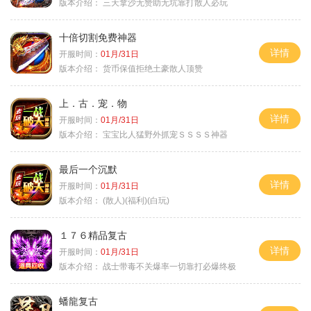
版本介绍：
三天拿沙无赞助无坑靠打散人必玩
十倍切割免费神器
详情
开服时间：
01月/31日
版本介绍：
货币保值拒绝土豪散人顶赞
上．古．宠．物
详情
开服时间：
01月/31日
版本介绍：
宝宝比人猛野外抓宠ＳＳＳＳ神器
最后一个沉默
详情
开服时间：
01月/31日
版本介绍：
(散人)(福利)(白玩)
１７６精品复古
详情
开服时间：
01月/31日
版本介绍：
战士带毒不关爆率一切靠打必爆终极
蟠龍复古