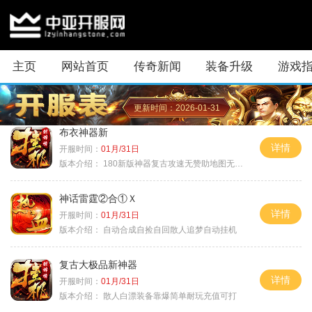
主页
网站首页
传奇新闻
装备升级
游戏
更新时间：2026-01-31
布衣神器新
详情
开服时间：
01月/31日
版本介绍：
180新版神器复古攻速无赞助地图无排行
神话雷霆②合①Ｘ
详情
开服时间：
01月/31日
版本介绍：
自动合成自捡自回散人追梦自动挂机
复古大极品新神器
详情
开服时间：
01月/31日
版本介绍：
散人白漂装备靠爆简单耐玩充值可打