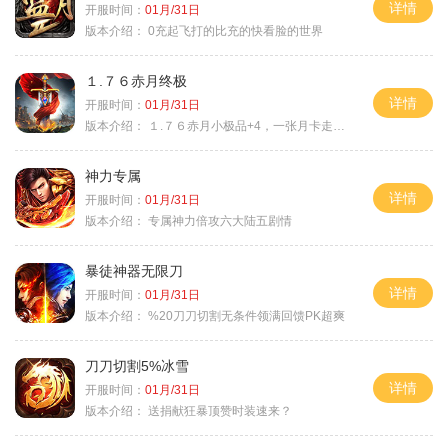
详情
开服时间：
01月/31日
版本介绍：
0充起飞打的比充的快看脸的世界
１.７６赤月终极
详情
开服时间：
01月/31日
版本介绍：
１.７６赤月小极品+4，一张月卡走天涯c
神力专属
详情
开服时间：
01月/31日
版本介绍：
专属神力倍攻六大陆五剧情
暴徒神器无限刀
详情
开服时间：
01月/31日
版本介绍：
%20刀刀切割无条件领满回馈PK超爽
刀刀切割5%冰雪
详情
开服时间：
01月/31日
版本介绍：
送捐献狂暴顶赞时装速来？